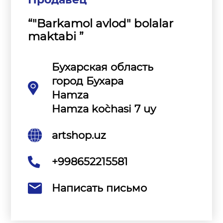
“"Barkamol avlod" bolalar
maktabi ”
Бухарская область
город Бухара
Hamza
Hamza ko`chasi 7 uy
artshop.uz
+998652215581
Написать письмо