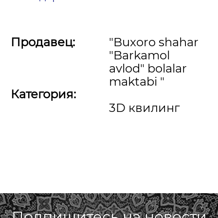
Продавец:
"Buxoro shahar
"Barkamol
avlod" bolalar
maktabi "
Категория:
3D квилинг
Подпишитесь на новости