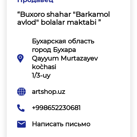
“Buxoro shahar "Barkamol
avlod" bolalar maktabi ”
Бухарская область
город Бухара
Qayyum Murtazayev
ko`chasi
1/3-uy
artshop.uz
+998652230681
Написать письмо