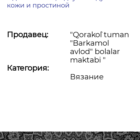
кожи и простиной
Продавец:
"Qorako`l tuman
"Barkamol
avlod" bolalar
maktabi "
Категория:
Вязание