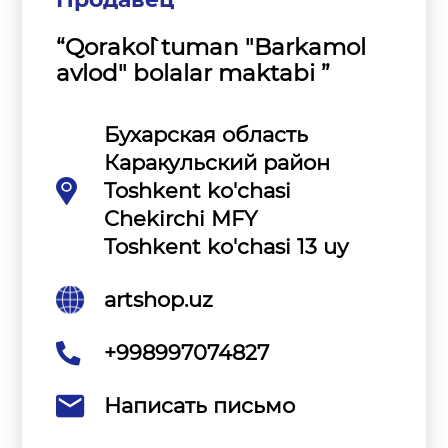
“Qorako`l tuman "Barkamol
avlod" bolalar maktabi ”
Бухарская область
Каракульский район
Toshkent ko'chasi
Chekirchi MFY
Toshkent ko'chasi 13 uy
artshop.uz
+998997074827
Написать письмо