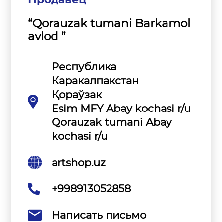
“Qorauzak tumani Barkamol
avlod ”
Республика
Каракалпакстан
Қораўзак
Esim MFY Abay kochasi r/u
Qorauzak tumani Abay
kochasi r/u
artshop.uz
+998913052858
Написать письмо