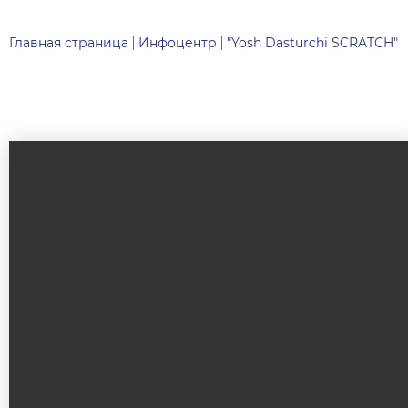
Главная страница
Инфоцентр
"Yosh Dasturchi SCRATCH"