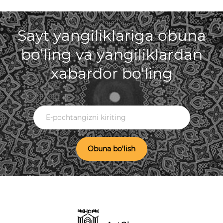
Sayt yangiliklariga obuna
bo'ling va yangiliklardan
xabardor bo'ling
Obuna bo'lish