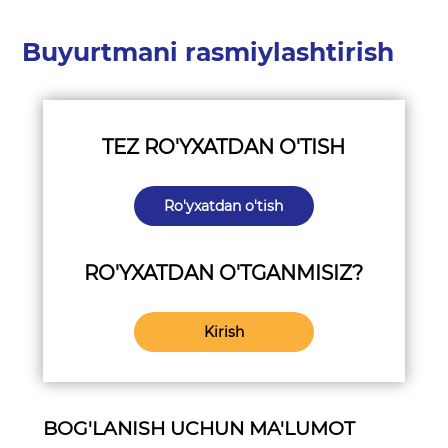
Buyurtmani rasmiylashtirish
TEZ RO'YXATDAN O'TISH
Ro'yxatdan o'tish
RO'YXATDAN O'TGANMISIZ?
Kirish
BOG'LANISH UCHUN MA'LUMOT