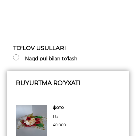
TO'LOV USULLARI
Naqd pul bilan to'lash
BUYURTMA RO'YXATI
фото
1 ta
40 000