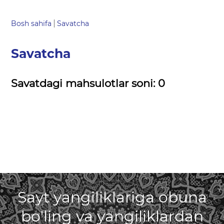
Bosh sahifa
Savatcha
Savatcha
Savatdagi mahsulotlar soni:
0
Sayt yangiliklariga obuna
bo'ling va yangiliklardan