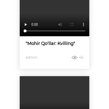
"Mohir Qo'llar: Kvilling"
admin
46