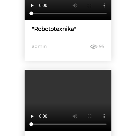
"Robototexnika"
admin
95