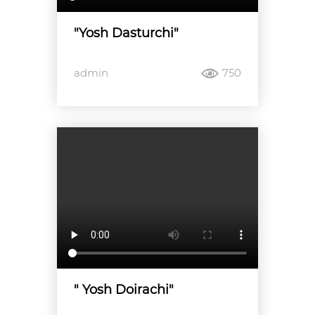
"Yosh Dasturchi"
admin
750
" Yosh Doirachi"