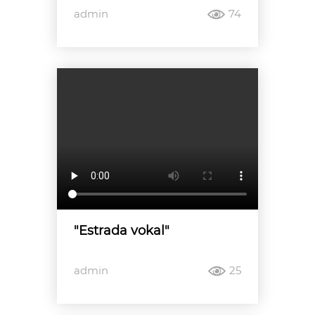
admin
74
"Estrada vokal"
admin
25