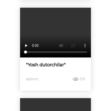
"Yosh dutorchilar"
admin
101