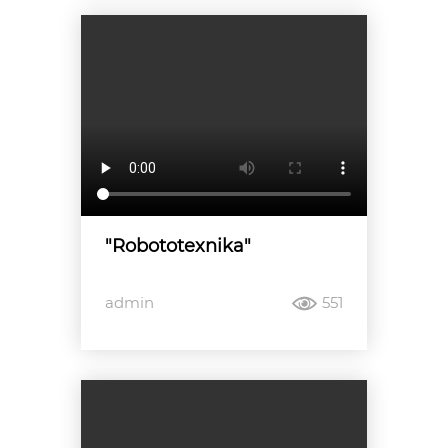
"Robototexnika"
admin
551