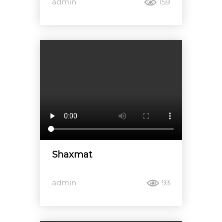
admin
159
Shaxmat
admin
93