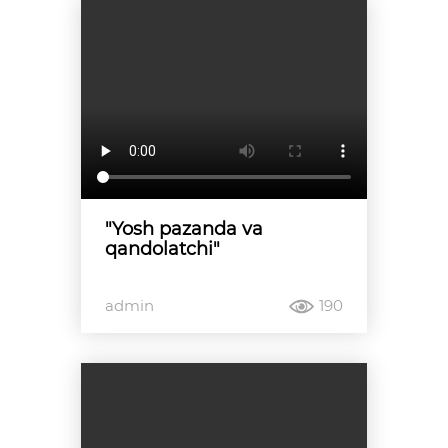
"Yosh pazanda va
qandolatchi"
admin
190