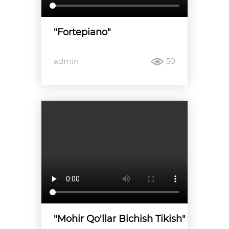
"Fortepiano"
admin
50
"Mohir Qo'llar Bichish Tikish"