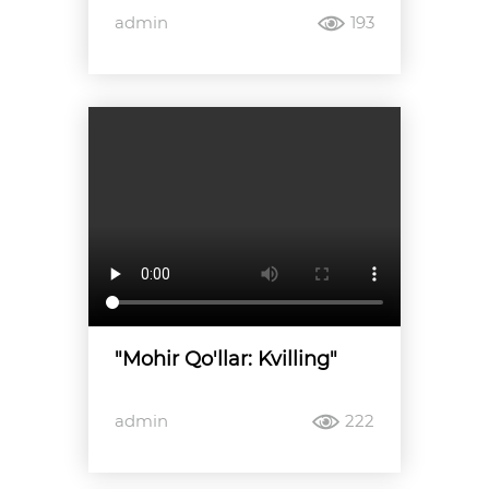
admin
193
"Mohir Qo'llar: Kvilling"
admin
222