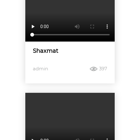
Shaxmat
admin
397