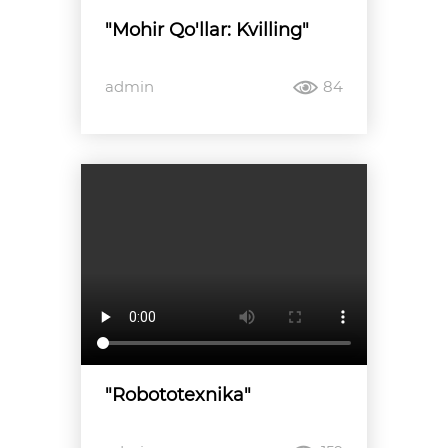
"Mohir Qo'llar: Kvilling"
admin
84
"Robototexnika"