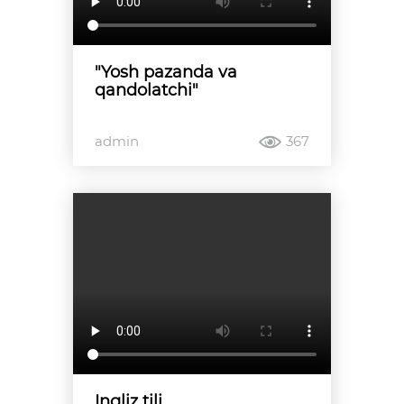
"Yosh pazanda va
qandolatchi"
admin
367
Ingliz tili