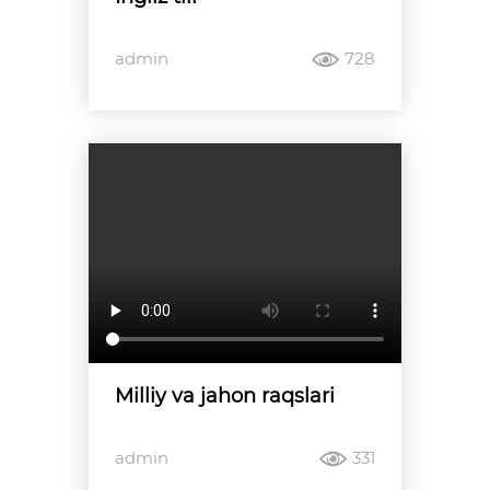
admin
728
Milliy va jahon raqslari
admin
331