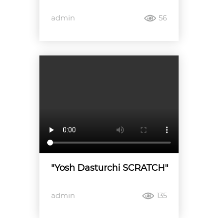
admin
56
"Yosh Dasturchi SCRATCH"
admin
135