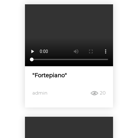
"Fortepiano"
admin
20