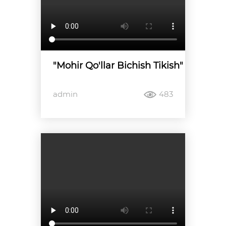
"Mohir Qo'llar Bichish Tikish"
admin
483