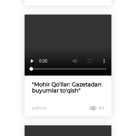
"Mohir Qo'llar: Gazetadan
buyumlar to'qish"
admin
161