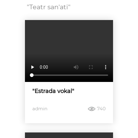
"Teatr san'ati"
"Estrada vokal"
admin
740