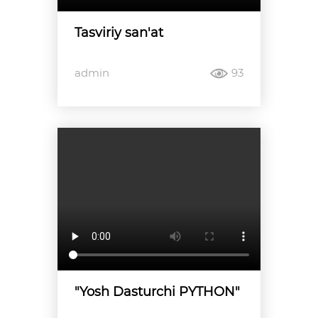
Tasviriy san'at
admin
93
"Yosh Dasturchi PYTHON"