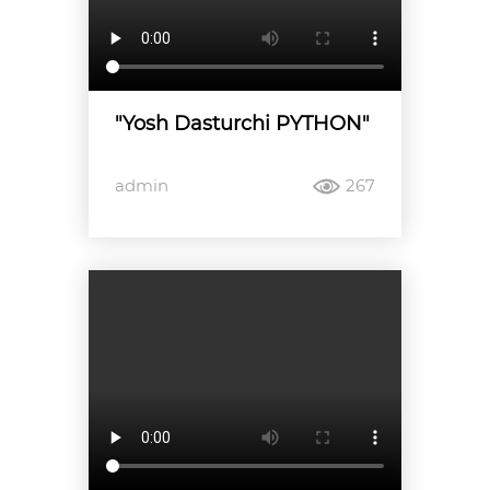
"Yosh Dasturchi PYTHON"
admin
267