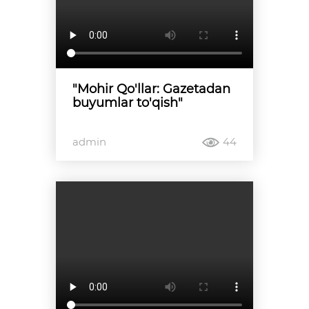
"Mohir Qo'llar: Gazetadan
buyumlar to'qish"
admin
44