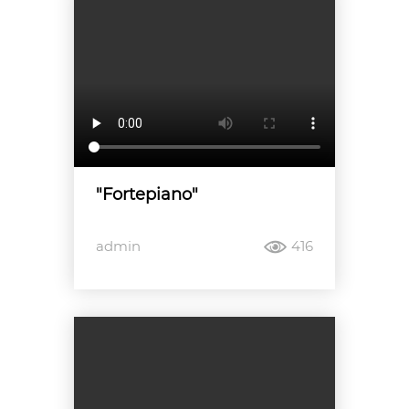
"Fortepiano"
admin
416