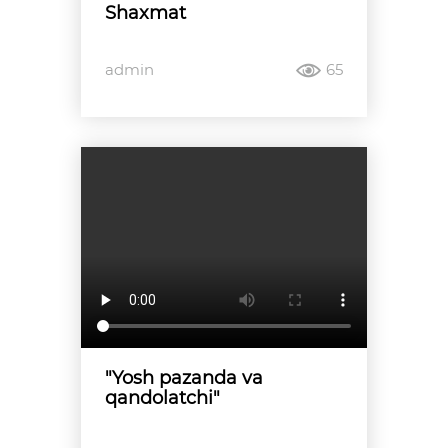
Shaxmat
admin
65
"Yosh pazanda va
qandolatchi"