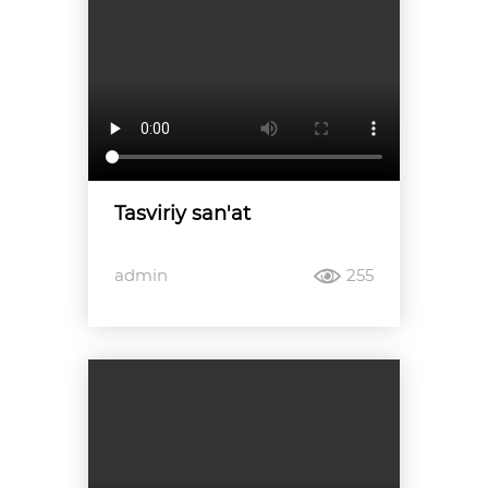
Tasviriy san'at
admin
255