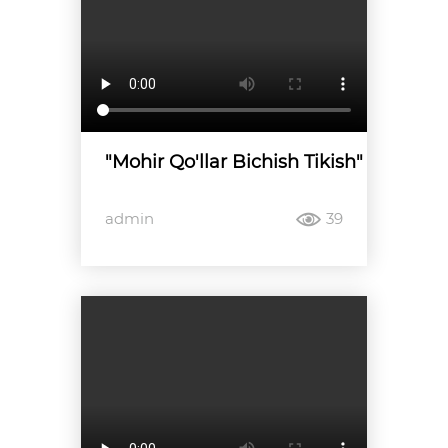
"Mohir Qo'llar Bichish Tikish"
admin
39