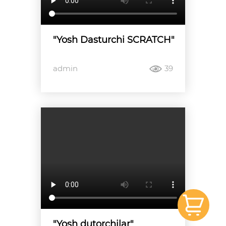
"Yosh Dasturchi SCRATCH"
admin
39
"Yosh dutorchilar"