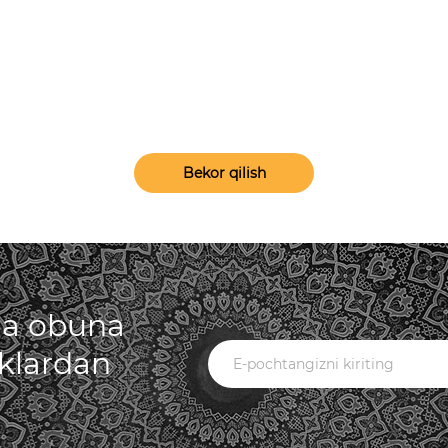
Bekor qilish
iga obuna
iklardan