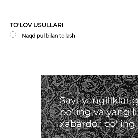
TO'LOV USULLARI
Naqd pul bilan to'lash
Sayt yangiliklar
bo'ling va yangil
xabardor bo'ling