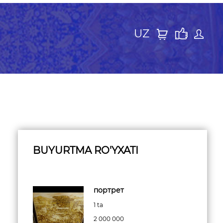
UZ
BUYURTMA RO'YXATI
портрет
1 ta
2 000 000