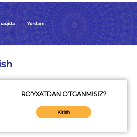
 haqida
Yordam
ish
RO'YXATDAN O'TGANMISIZ?
Kirish