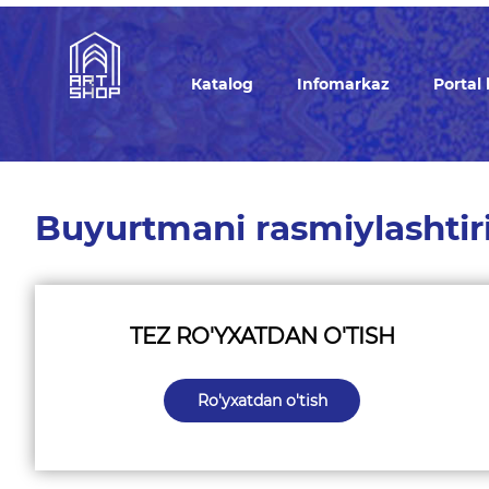
Кatalog
Infomarkaz
Portal
Buyurtmani rasmiylashtir
TEZ RO'YXATDAN O'TISH
Ro'yxatdan o'tish