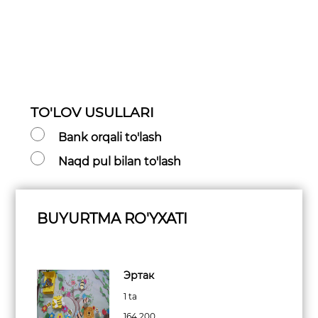
TO'LOV USULLARI
Bank orqali to'lash
Naqd pul bilan to'lash
BUYURTMA RO'YXATI
Эртак
1 ta
164 200