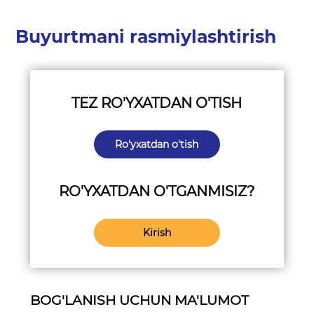
Buyurtmani rasmiylashtirish
TEZ RO'YXATDAN O'TISH
Ro'yxatdan o'tish
RO'YXATDAN O'TGANMISIZ?
Kirish
BOG'LANISH UCHUN MA'LUMOT