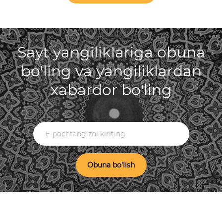
Sayt yangiliklariga obuna
bo'ling va yangiliklardan
xabardor bo'ling
Obuna bo'lish