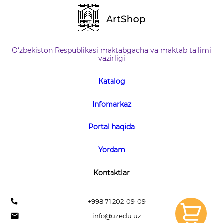
O‘zbekiston Respublikasi maktabgacha va maktab ta'limi
vazirligi
Кatalog
Infomarkaz
Portal haqida
Yordam
Kontaktlar
+998 71 202-09-09
info@uzedu.uz