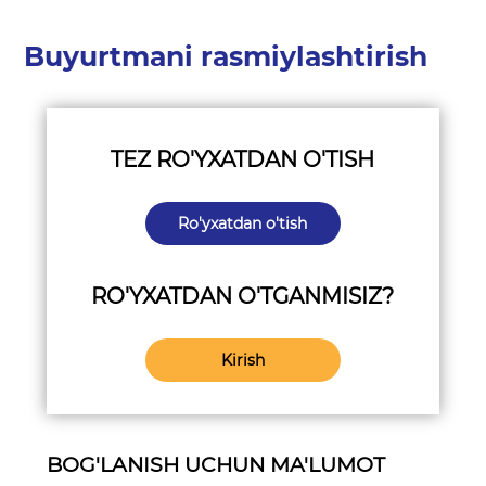
Buyurtmani rasmiylashtirish
TEZ RO'YXATDAN O'TISH
Ro'yxatdan o'tish
RO'YXATDAN O'TGANMISIZ?
Kirish
BOG'LANISH UCHUN MA'LUMOT