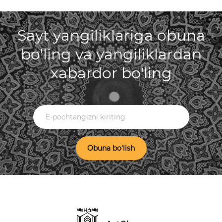
Sayt yangiliklariga obuna
bo'ling va yangiliklardan
xabardor bo'ling
Obuna bo'lish