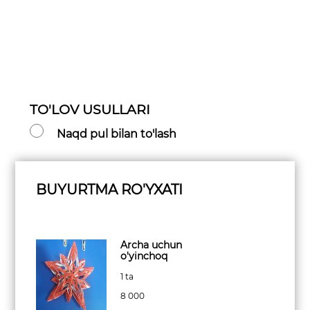
TO'LOV USULLARI
Naqd pul bilan to'lash
BUYURTMA RO'YXATI
Archa uchun
o'yinchoq
1 ta
8 000