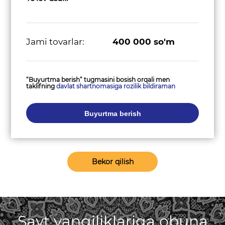
Jami tovarlar:
400 000
so'm
“Buyurtma berish” tugmasini bosish orqali men
taklifning
davlat shartnomasiga rozilik bildiraman
Buyurtma berish
Bekor qilish
Sayt yangiliklariga obuna