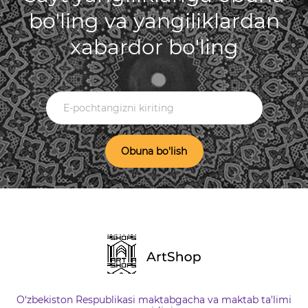
bo'ling va yangiliklardan
xabardor bo'ling
Obuna bo'lish
O‘zbekiston Respublikasi maktabgacha va maktab ta'limi