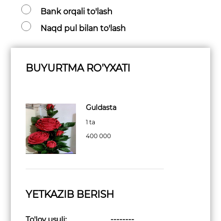
Bank orqali to'lash
Naqd pul bilan to'lash
BUYURTMA RO'YXATI
Guldasta
1 ta
400 000
YETKAZIB BERISH
To'lov usuli:
--------