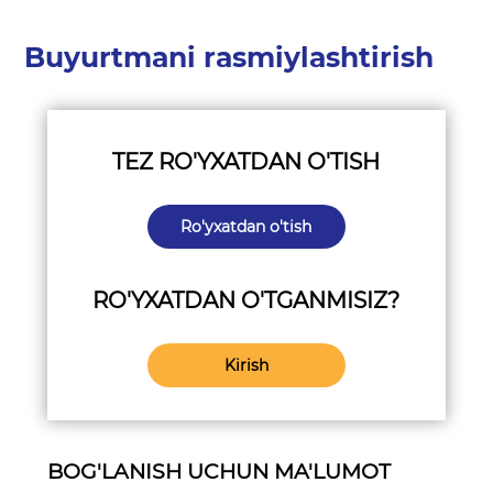
Buyurtmani rasmiylashtirish
TEZ RO'YXATDAN O'TISH
Ro'yxatdan o'tish
RO'YXATDAN O'TGANMISIZ?
Kirish
BOG'LANISH UCHUN MA'LUMOT