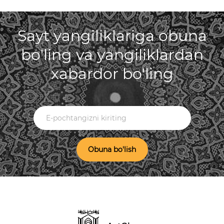
Sayt yangiliklariga obuna
bo'ling va yangiliklardan
xabardor bo'ling
Obuna bo'lish