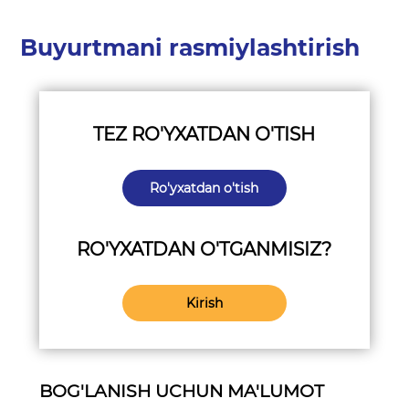
Buyurtmani rasmiylashtirish
TEZ RO'YXATDAN O'TISH
Ro'yxatdan o'tish
RO'YXATDAN O'TGANMISIZ?
Kirish
BOG'LANISH UCHUN MA'LUMOT