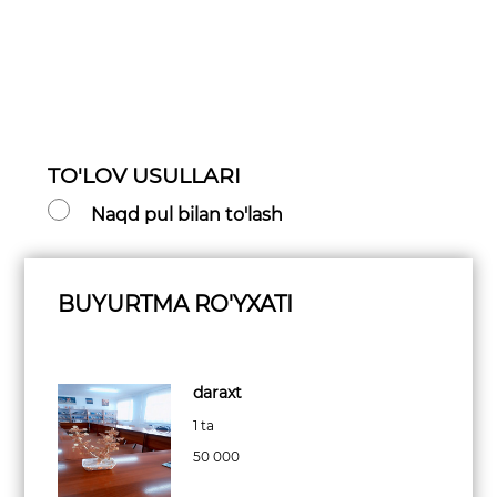
TO'LOV USULLARI
Naqd pul bilan to'lash
BUYURTMA RO'YXATI
daraxt
1 ta
50 000