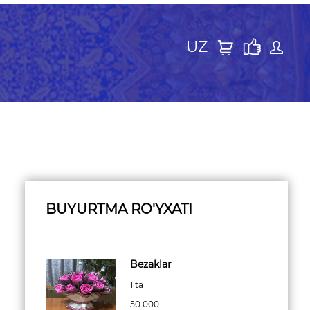
UZ
BUYURTMA RO'YXATI
Bezaklar
1 ta
50 000