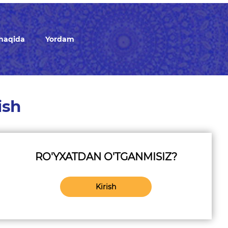
 haqida
Yordam
ish
RO'YXATDAN O'TGANMISIZ?
Kirish