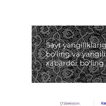
Sayt yangiliklar
bo'ling va yangil
xabardor bo'ling
O‘zbekiston
Кa