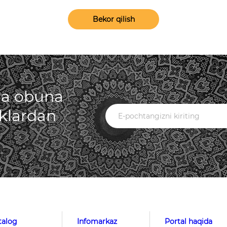
Bekor qilish
iga obuna
iklardan
talog
Infomarkaz
Portal haqida