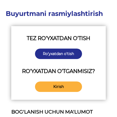
Buyurtmani rasmiylashtirish
TEZ RO'YXATDAN O'TISH
Ro'yxatdan o'tish
RO'YXATDAN O'TGANMISIZ?
Kirish
BOG'LANISH UCHUN MA'LUMOT