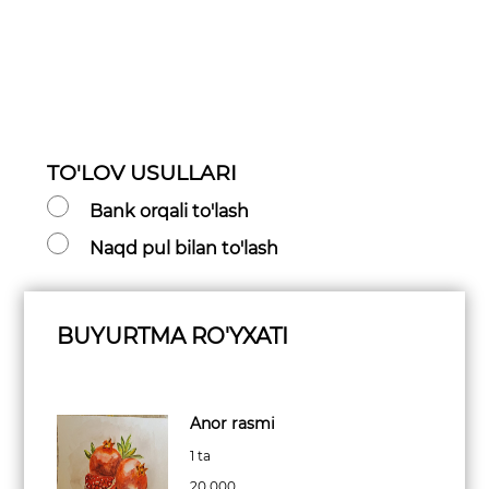
TO'LOV USULLARI
Bank orqali to'lash
Naqd pul bilan to'lash
BUYURTMA RO'YXATI
Anor rasmi
1 ta
20 000