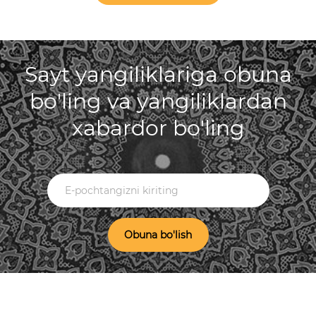
Sayt yangiliklariga obuna
bo'ling va yangiliklardan
xabardor bo'ling
Obuna bo'lish