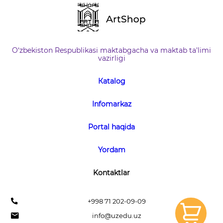
O‘zbekiston Respublikasi maktabgacha va maktab ta'limi
vazirligi
Кatalog
Infomarkaz
Portal haqida
Yordam
Kontaktlar
+998 71 202-09-09
info@uzedu.uz