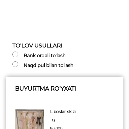
TO'LOV USULLARI
Bank orqali to'lash
Naqd pul bilan to'lash
BUYURTMA RO'YXATI
Liboslar skizi
1 ta
80 000