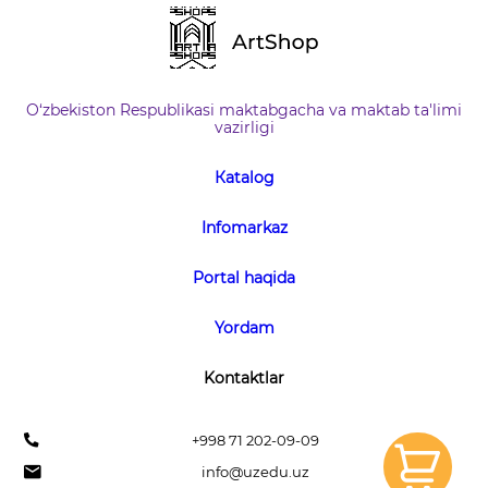
O‘zbekiston Respublikasi maktabgacha va maktab ta'limi
vazirligi
Кatalog
Infomarkaz
Portal haqida
Yordam
Kontaktlar
+998 71 202-09-09
info@uzedu.uz