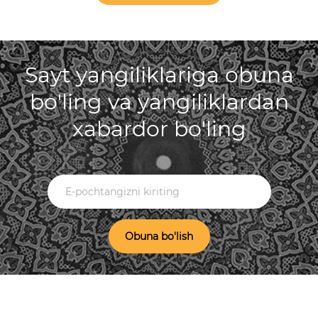
Sayt yangiliklariga obuna
bo'ling va yangiliklardan
xabardor bo'ling
Obuna bo'lish