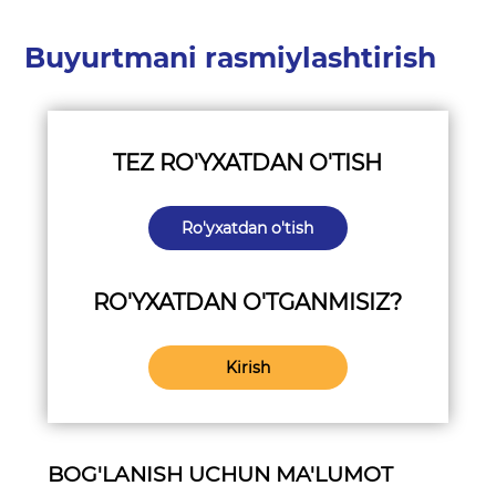
Buyurtmani rasmiylashtirish
TEZ RO'YXATDAN O'TISH
Ro'yxatdan o'tish
RO'YXATDAN O'TGANMISIZ?
Kirish
BOG'LANISH UCHUN MA'LUMOT