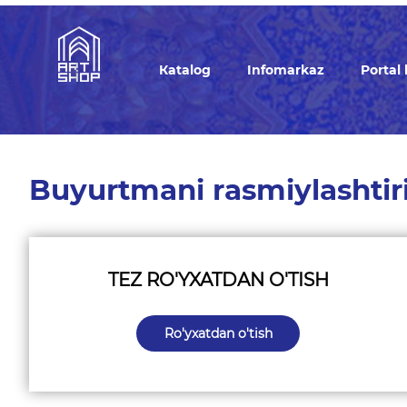
Кatalog
Infomarkaz
Portal
Buyurtmani rasmiylashtir
TEZ RO'YXATDAN O'TISH
Ro'yxatdan o'tish