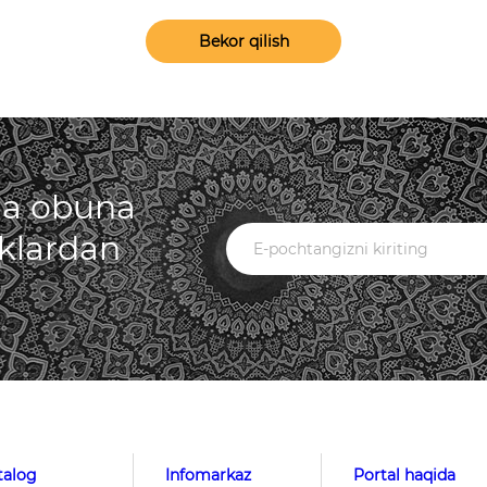
Bekor qilish
iga obuna
iklardan
talog
Infomarkaz
Portal haqida