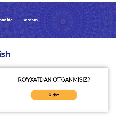
 haqida
Yordam
ish
RO'YXATDAN O'TGANMISIZ?
Kirish