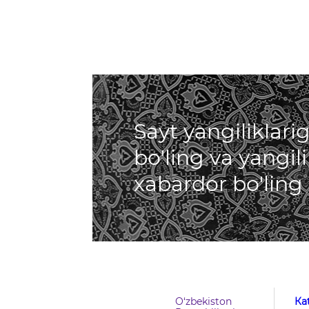
Sayt yangiliklar
bo'ling va yangil
xabardor bo'ling
O‘zbekiston
Кa