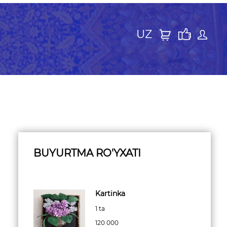
UZ
BUYURTMA RO'YXATI
Kartinka
1 ta
120 000