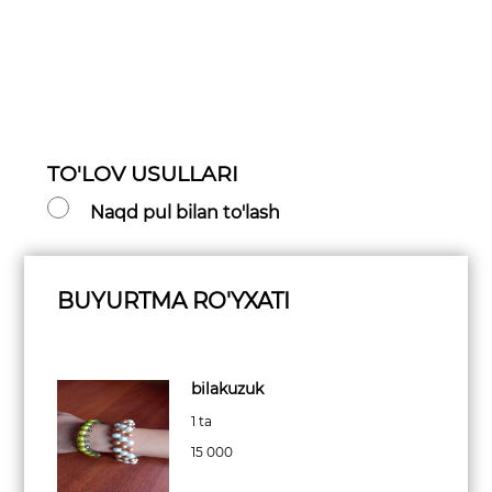
TO'LOV USULLARI
Naqd pul bilan to'lash
BUYURTMA RO'YXATI
bilakuzuk
1 ta
15 000