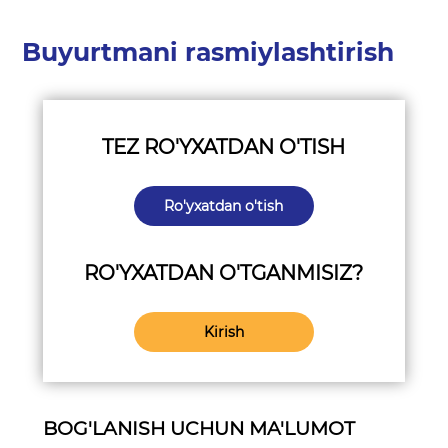
Buyurtmani rasmiylashtirish
TEZ RO'YXATDAN O'TISH
Ro'yxatdan o'tish
RO'YXATDAN O'TGANMISIZ?
Kirish
BOG'LANISH UCHUN MA'LUMOT