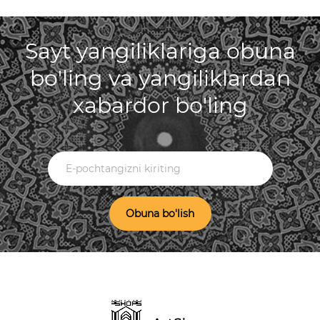
Sayt yangiliklariga obuna
bo'ling va yangiliklardan
xabardor bo'ling
Obuna bo'lish