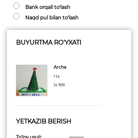
Bank orqali to'lash
Naqd pul bilan to'lash
BUYURTMA RO'YXATI
Archa
1 ta
14 999
YETKAZIB BERISH
To'lov usuli:
--------