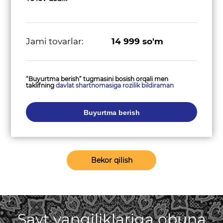
Jami tovarlar:
14 999
so'm
“Buyurtma berish” tugmasini bosish orqali men
taklifning
davlat shartnomasiga rozilik bildiraman
Buyurtma berish
Bekor qilish
Sayt yangiliklariga obuna