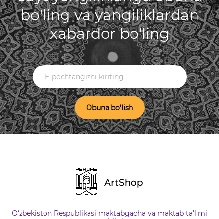
bo'ling va yangiliklardan
xabardor bo'ling
Obuna bo'lish
O‘zbekiston Respublikasi maktabgacha va maktab ta'limi