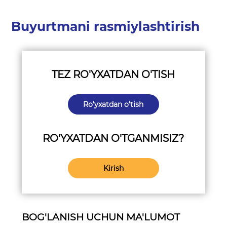
Buyurtmani rasmiylashtirish
TEZ RO'YXATDAN O'TISH
Ro'yxatdan o'tish
RO'YXATDAN O'TGANMISIZ?
Kirish
BOG'LANISH UCHUN MA'LUMOT