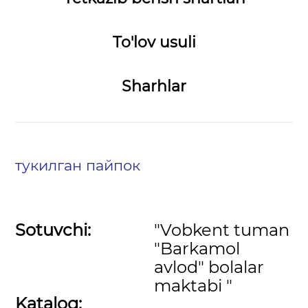
To'lov usuli
Sharhlar
тукилган пайпок
Sotuvchi:
"Vobkent tuman
"Barkamol
avlod" bolalar
maktabi "
Katalog: