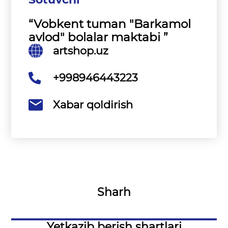
“Vobkent tuman "Barkamol
avlod" bolalar maktabi ”
artshop.uz
+998946443223
Xabar qoldirish
Sharh
Yetkazib berish shartlari