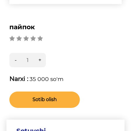
пайпок
Narxi :
35 000 so'm
Sotib olish
Sotuvchi