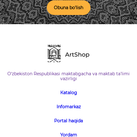
Obuna bo'lish
O‘zbekiston Respublikasi maktabgacha va maktab ta'limi
vazirligi
Кatalog
Infomarkaz
Portal haqida
Yordam