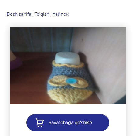
Bosh sahifa
To’qish
пайпок
Savatchaga qo'shish