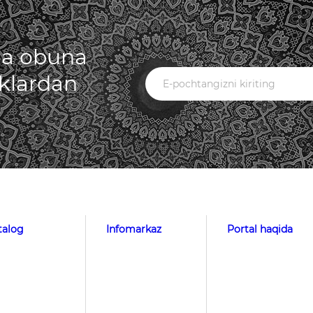
iga obuna
iklardan
talog
Infomarkaz
Portal haqida