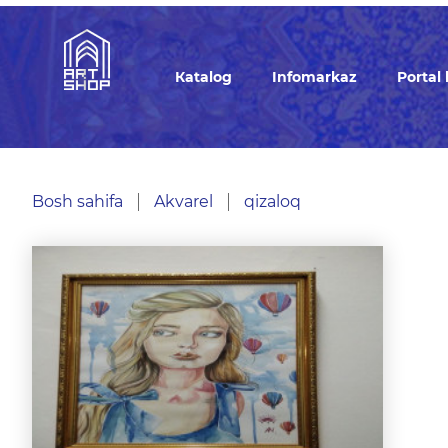
Кatalog
Infomarkaz
Portal
Bosh sahifa
Akvarel
qizaloq