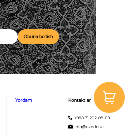
Obuna bo'lish
Yordam
Kontaktlar
+998 71 202-09-09
info@uzedu.uz