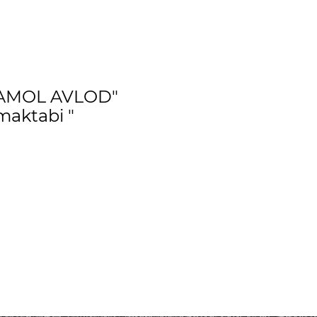
AMOL AVLOD"
maktabi "