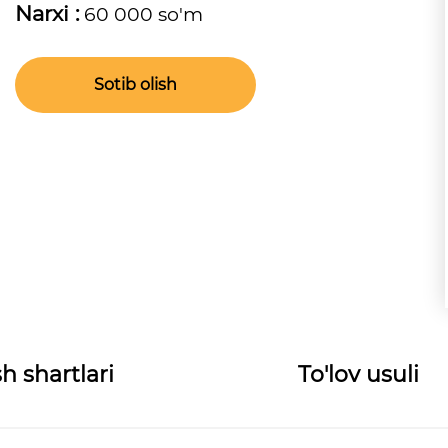
Narxi :
60 000 so'm
Sotib olish
h shartlari
To'lov usuli