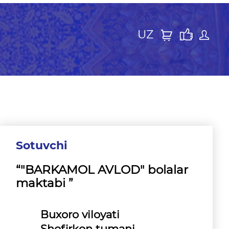
UZ
Sotuvchi
“"BARKAMOL AVLOD" bolalar
maktabi ”
Buxoro viloyati
Shofirkon tumani