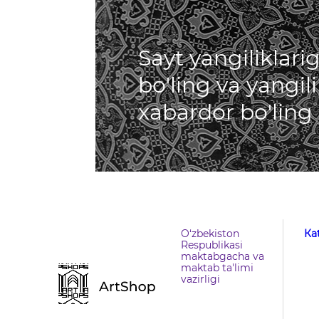
Sayt yangiliklar
bo'ling va yangil
xabardor bo'ling
O‘zbekiston
Кa
Respublikasi
maktabgacha va
maktab ta'limi
vazirligi