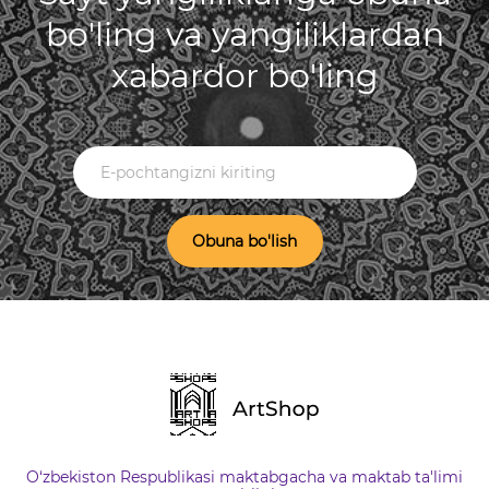
bo'ling va yangiliklardan
xabardor bo'ling
Obuna bo'lish
O‘zbekiston Respublikasi maktabgacha va maktab ta'limi