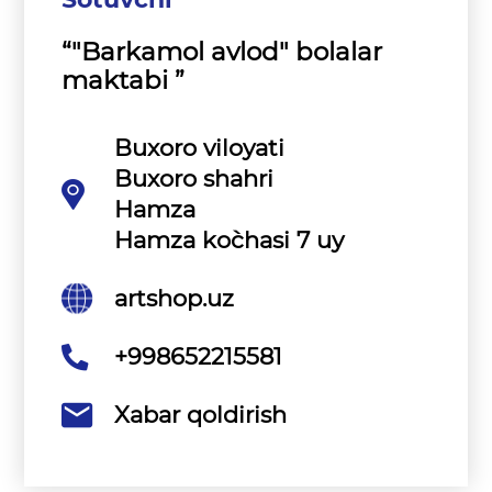
“"Barkamol avlod" bolalar
maktabi ”
Buxoro viloyati
Buxoro shahri
Hamza
Hamza ko`chasi 7 uy
artshop.uz
+998652215581
Xabar qoldirish