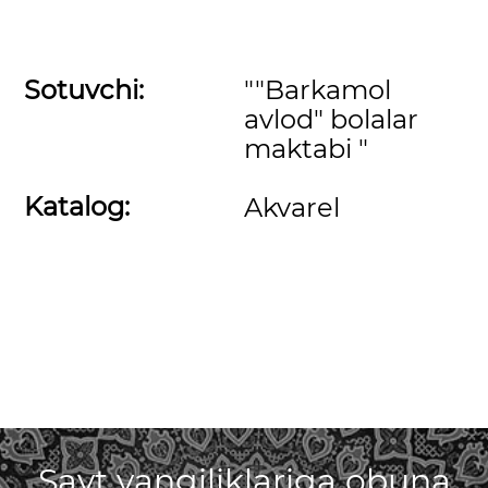
Sotuvchi:
""Barkamol
avlod" bolalar
maktabi "
Katalog:
Akvarel
Sayt yangiliklariga obuna