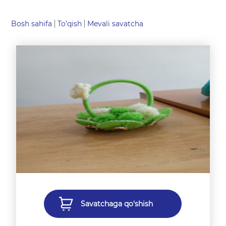
Bosh sahifa
To’qish
Mevali savatcha
Savatchaga qo'shish