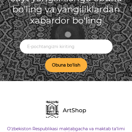
bo'ling va yangiliklardan
xabardor bo'ling
Obuna bo'lish
O‘zbekiston Respublikasi maktabgacha va maktab ta'limi