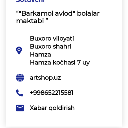
“"Barkamol avlod" bolalar
maktabi ”
Buxoro viloyati
Buxoro shahri
Hamza
Hamza ko`chasi 7 uy
artshop.uz
+998652215581
Xabar qoldirish