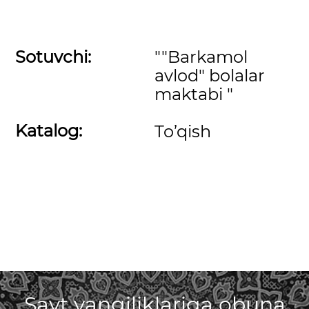
Sotuvchi:
""Barkamol
avlod" bolalar
maktabi "
Katalog:
To’qish
Sayt yangiliklariga obuna