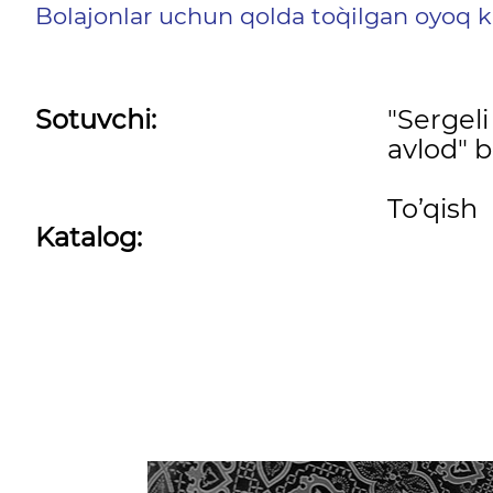
Bolajonlar uchun qolda to`qilgan oyoq k
Sotuvchi:
"Sergel
avlod" b
To’qish
Katalog: