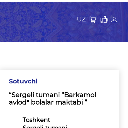
UZ
Sotuvchi
“Sergeli tumani "Barkamol
avlod" bolalar maktabi ”
Toshkent
Sergeli tumani