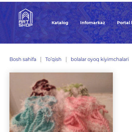
Кatalog
Infomarkaz
Portal
Bosh sahifa
To’qish
bolalar oyoq kiyimchalari