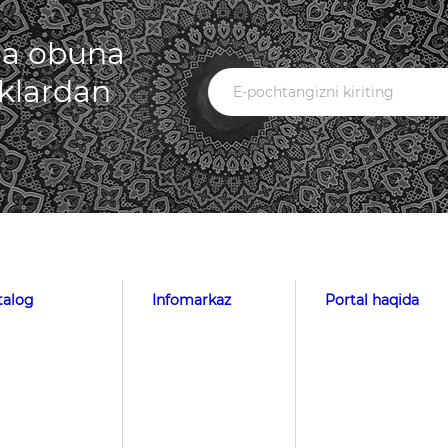
iga obuna
iklardan
talog
Infomarkaz
Portal haqida