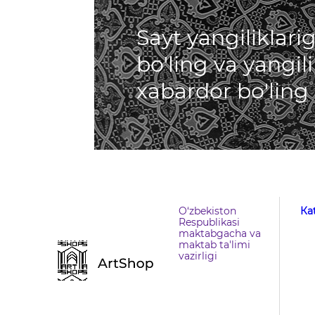
Sayt yangiliklar
bo'ling va yangil
xabardor bo'ling
O‘zbekiston
Кa
Respublikasi
maktabgacha va
maktab ta'limi
vazirligi