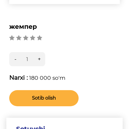
жемпер
Narxi :
180 000 so'm
Sotib olish
Sotuvchi