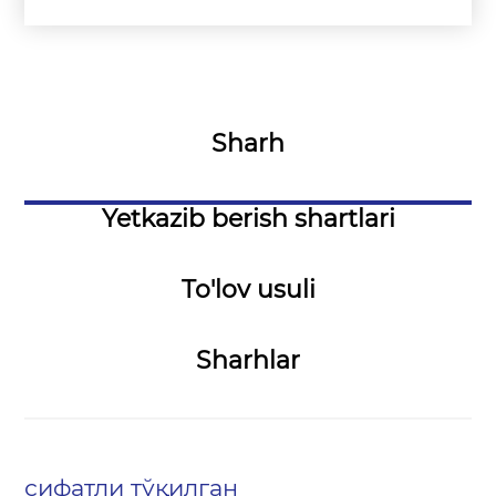
Sharh
Yetkazib berish shartlari
To'lov usuli
Sharhlar
сифатли тўқилган