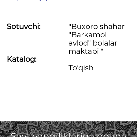
Sotuvchi:
"Buxoro shahar
"Barkamol
avlod" bolalar
maktabi "
Katalog:
To’qish
Sayt yangiliklariga obuna