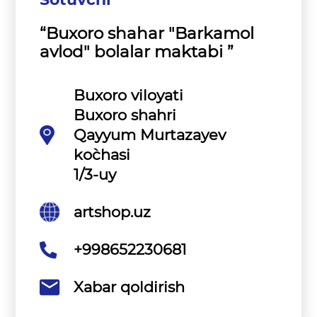
“Buxoro shahar "Barkamol
avlod" bolalar maktabi ”
Buxoro viloyati
Buxoro shahri
Qayyum Murtazayev
ko`chasi
1/3-uy
artshop.uz
+998652230681
Xabar qoldirish