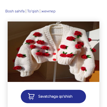
Bosh sahifa
To’qish
жемпер
Savatchaga qo'shish