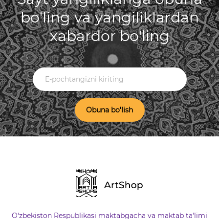
bo'ling va yangiliklardan
xabardor bo'ling
Obuna bo'lish
O‘zbekiston Respublikasi maktabgacha va maktab ta'limi