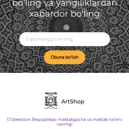
bo'ling va yangiliklardan
xabardor bo'ling
Obuna bo'lish
O‘zbekiston Respublikasi maktabgacha va maktab ta'limi
vazirligi