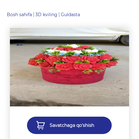
Bosh sahifa
3D kviling
Guldasta
Savatchaga qo'shish