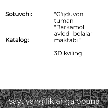
Sotuvchi:
"G'ijduvon
tuman
"Barkamol
avlod" bolalar
Katalog:
maktabi "
3D kviling
Sayt yangiliklariga obuna