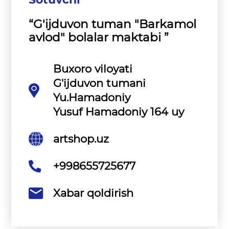
“G'ijduvon tuman "Barkamol
avlod" bolalar maktabi ”
Buxoro viloyati
G'ijduvon tumani
Yu.Hamadoniy
Yusuf Hamadoniy 164 uy
artshop.uz
+998655725677
Xabar qoldirish