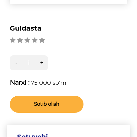
Guldasta
Narxi :
75 000 so'm
Sotib olish
Sotuvchi