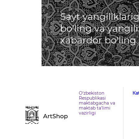
Sayt yangiliklar
bo'ling va yangil
xabardor bo'ling
O‘zbekiston
Кa
Respublikasi
maktabgacha va
maktab ta'limi
vazirligi