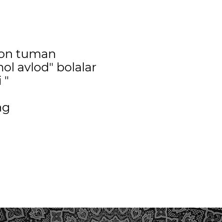
von tuman
ol avlod" bolalar
 "
ng