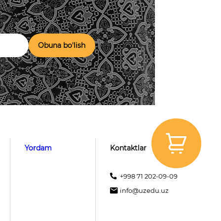
Obuna bo'lish
Yordam
Kontaktlar
+998 71 202-09-09
info@uzedu.uz