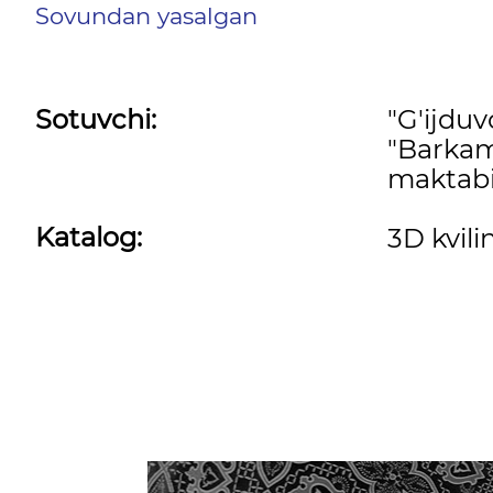
Sovundan yasalgan
Sotuvchi:
"G'ijdu
"Barkam
maktabi
Katalog:
3D kvili