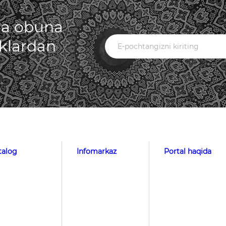
iga obuna
iklardan
talog
Infomarkaz
Portal haqida