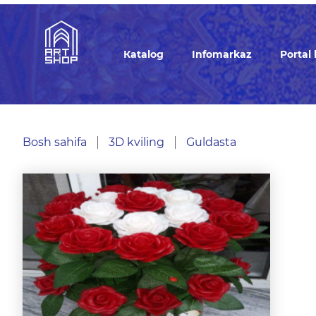
Кatalog
Infomarkaz
Portal
Bosh sahifa
3D kviling
Guldasta