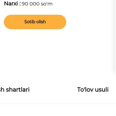
Narxi :
90 000 so'm
Sotib olish
h shartlari
To'lov usuli