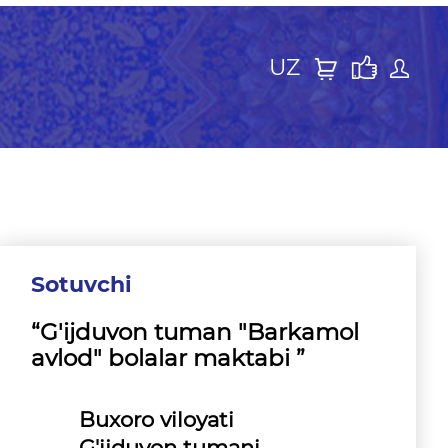
UZ
Sotuvchi
“G'ijduvon tuman "Barkamol
avlod" bolalar maktabi ”
Buxoro viloyati
G'ijduvon tumani