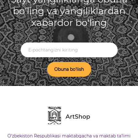
bo'ling va yangiliklardan
xabardor bo'ling
Obuna bo'lish
O‘zbekiston Respublikasi maktabgacha va maktab ta'limi