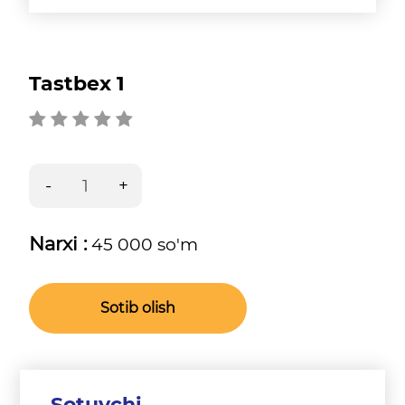
Tastbex 1
Narxi :
45 000 so'm
Sotib olish
Sotuvchi