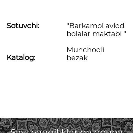
Sotuvchi:
"Barkamol avlod
bolalar maktabi "
Munchoqli
Katalog:
bezak
Sayt yangiliklariga obuna