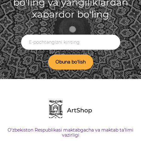
bo'ling va yangiliklardan
xabardor bo'ling
Obuna bo'lish
O‘zbekiston Respublikasi maktabgacha va maktab ta'limi
vazirligi