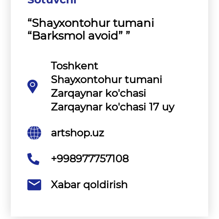
“Shayxontohur tumani
“Barksmol avoid” ”
Toshkent
Shayxontohur tumani
Zarqaynar ko'chasi
Zarqaynar ko'chasi 17 uy
artshop.uz
+998977757108
Xabar qoldirish