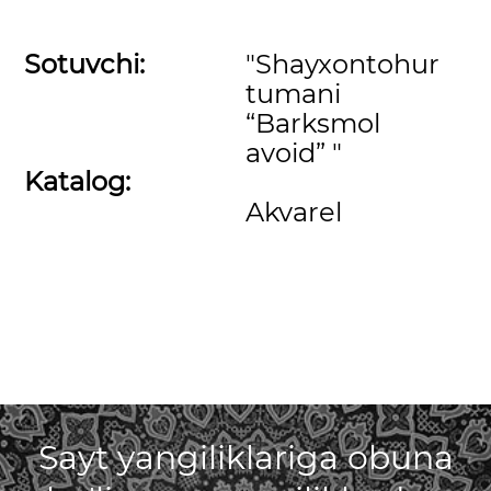
Sotuvchi:
"Shayxontohur
tumani
“Barksmol
avoid” "
Katalog:
Akvarel
Sayt yangiliklariga obuna