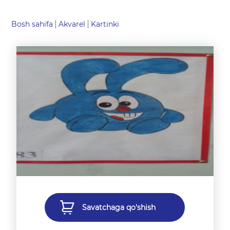
Bosh sahifa
Akvarel
Kartinki
Savatchaga qo'shish