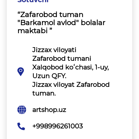
“Zafarobod tuman
"Barkamol avlod" bolalar
maktabi ”
Jizzax viloyati
Zafarobod tumani
Xalqobod koʻchasi, 1-uy,
Uzun QFY.
Jizzax viloyat Zafarobod
tuman.
artshop.uz
+998996261003