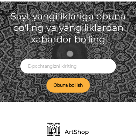
Sayt yangiliklariga obuna
bo'ling va yangiliklardan
xabardor bo'ling
Obuna bo'lish