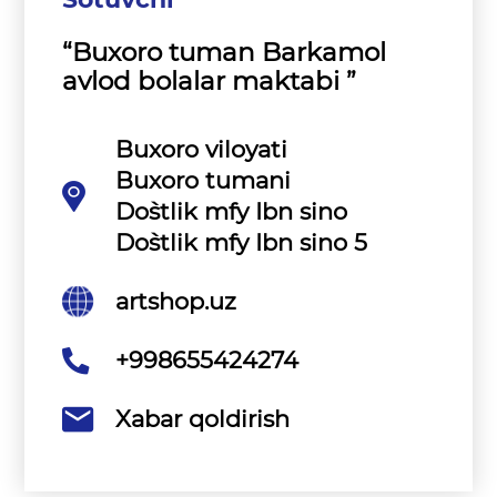
“Buxoro tuman Barkamol
avlod bolalar maktabi ”
Buxoro viloyati
Buxoro tumani
Do`stlik mfy Ibn sino
Do`stlik mfy Ibn sino 5
artshop.uz
+998655424274
Xabar qoldirish