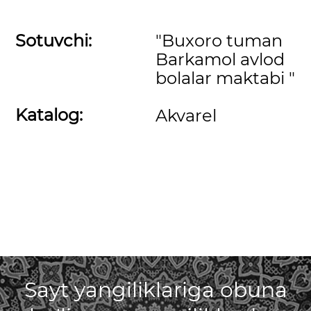
Sotuvchi:
"Buxoro tuman
Barkamol avlod
bolalar maktabi "
Katalog:
Akvarel
Sayt yangiliklariga obuna