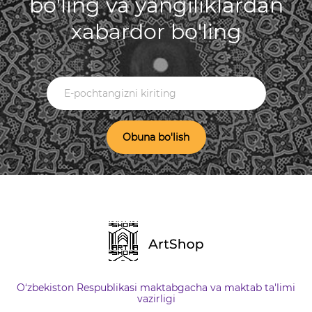
bo'ling va yangiliklardan
xabardor bo'ling
Obuna bo'lish
O‘zbekiston Respublikasi maktabgacha va maktab ta'limi
vazirligi