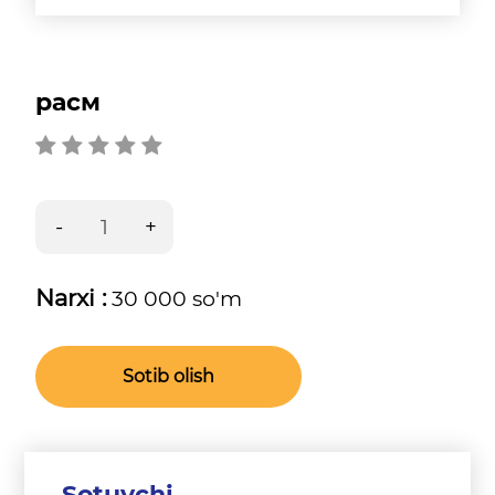
расм
Narxi :
30 000 so'm
Sotib olish
Sotuvchi