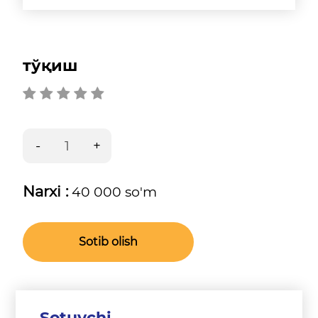
тўқиш
Narxi :
40 000 so'm
Sotib olish
Sotuvchi