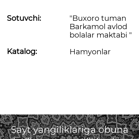
Sotuvchi:
"Buxoro tuman
Barkamol avlod
bolalar maktabi "
Katalog:
Hamyonlar
Sayt yangiliklariga obuna