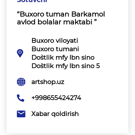
“Buxoro tuman Barkamol
avlod bolalar maktabi ”
Buxoro viloyati
Buxoro tumani
Do`stlik mfy Ibn sino
Do`stlik mfy Ibn sino 5
artshop.uz
+998655424274
Xabar qoldirish