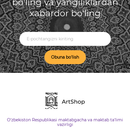
bo'ling va yangiliklardan
xabardor bo'ling
Obuna bo'lish
O‘zbekiston Respublikasi maktabgacha va maktab ta'limi
vazirligi