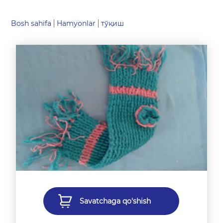
Bosh sahifa
Hamyonlar
тўқиш
Savatchaga qo'shish