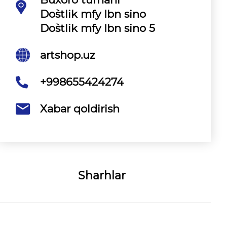
Do`stlik mfy Ibn sino
Do`stlik mfy Ibn sino 5
artshop.uz
+998655424274
Xabar qoldirish
Sharhlar