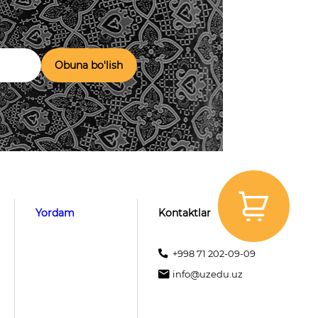
Obuna bo'lish
Yordam
Kontaktlar
+998 71 202-09-09
info@uzedu.uz