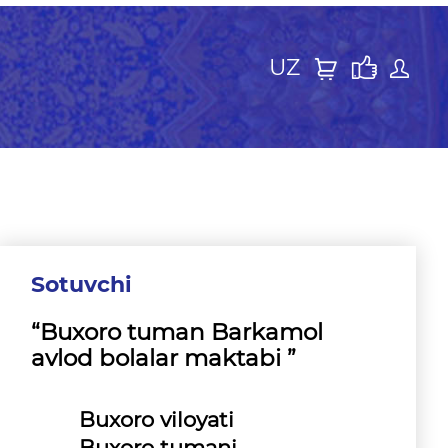
UZ
Sotuvchi
“Buxoro tuman Barkamol
avlod bolalar maktabi ”
Buxoro viloyati
Buxoro tumani