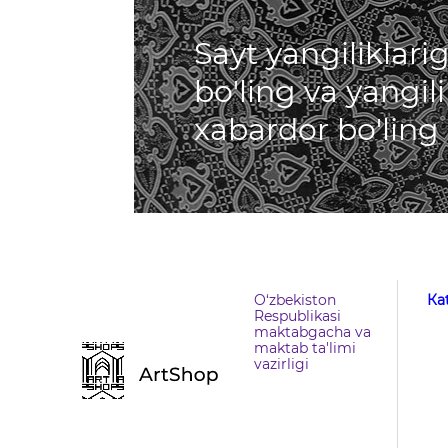
Sayt yangiliklar
bo'ling va yangil
xabardor bo'ling
O‘zbekiston
Кa
Respublikasi
maktabgacha va
maktab ta'limi
vazirligi