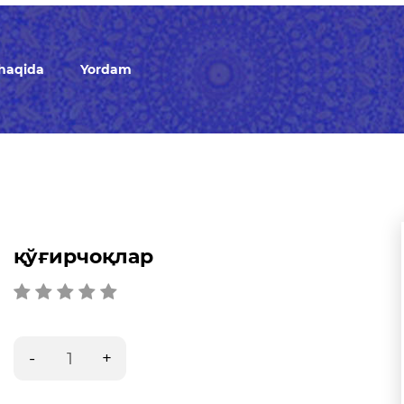
 haqida
Yordam
қўғирчоқлар