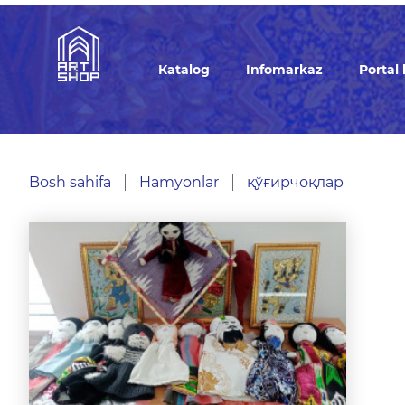
Кatalog
Infomarkaz
Portal
Bosh sahifa
Hamyonlar
қўғирчоқлар