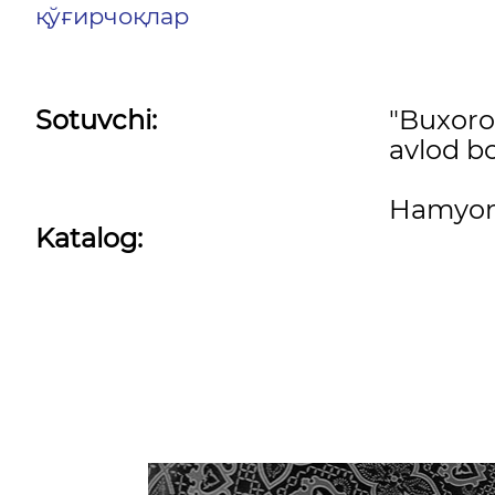
қўғирчоқлар
Sotuvchi:
"Buxor
avlod bo
Hamyon
Katalog: