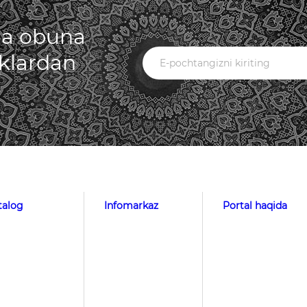
iga obuna
iklardan
talog
Infomarkaz
Portal haqida