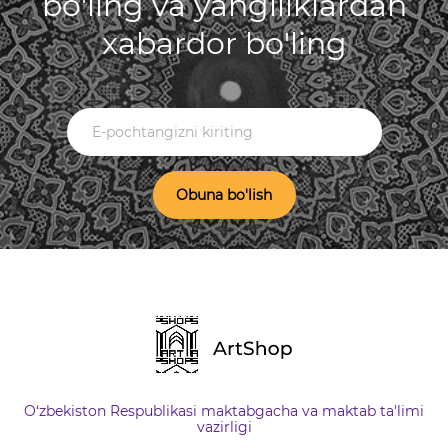
bo'ling va yangiliklardan
xabardor bo'ling
Obuna bo'lish
O‘zbekiston Respublikasi maktabgacha va maktab ta'limi
vazirligi