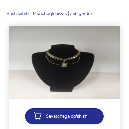
Bosh sahifa
Munchoqli bezak
Zebigardon
Savatchaga qo'shish