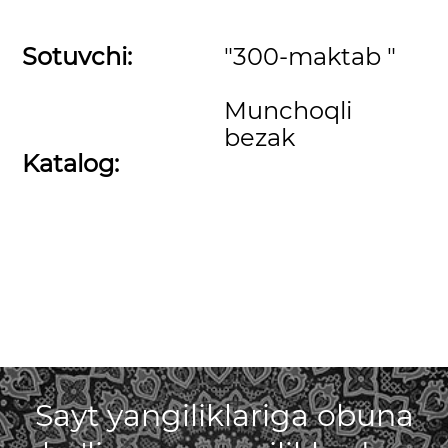
Sotuvchi:
"300-maktab "
Munchoqli
bezak
Katalog:
Sayt yangiliklariga obuna