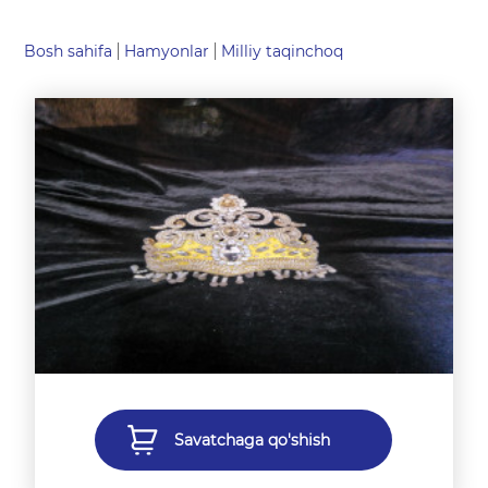
Bosh sahifa
Hamyonlar
Milliy taqinchoq
Savatchaga qo'shish