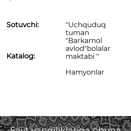
Sotuvchi:
"Uchquduq
tuman
"Barkamol
avlod"bolalar
Katalog:
maktabi "
Hamyonlar
Sayt yangiliklariga obuna