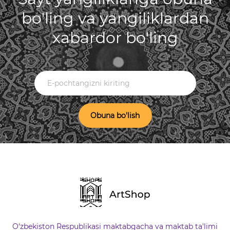
bo'ling va yangiliklardan
xabardor bo'ling
Obuna bo'lish
O‘zbekiston Respublikasi maktabgacha va maktab ta'limi