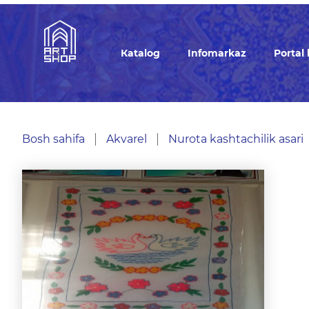
Кatalog
Infomarkaz
Portal
Bosh sahifa
Akvarel
Nurota kashtachilik asari