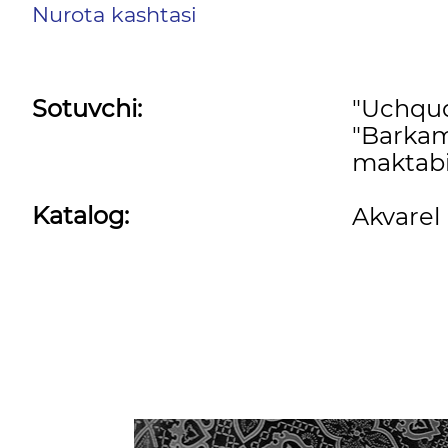
Nurota kashtasi
Sotuvchi:
"Uchqu
"Barkam
maktabi
Katalog:
Akvarel