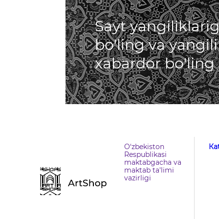
Sayt yangiliklar
bo'ling va yangil
xabardor bo'ling
O‘zbekiston
Кa
Respublikasi
maktabgacha va
maktab ta'limi
vazirligi