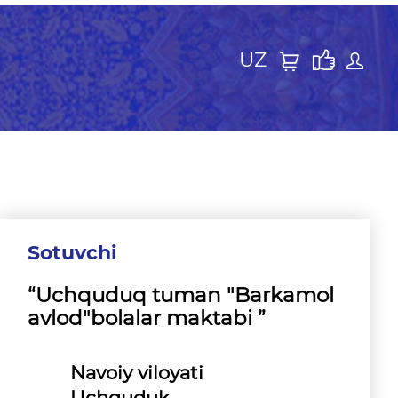
UZ
Sotuvchi
“Uchquduq tuman "Barkamol
avlod"bolalar maktabi ”
Navoiy viloyati
Uchquduk