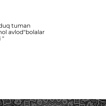
duq tuman
ol avlod"bolalar
 "