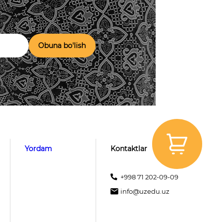
Obuna bo'lish
Yordam
Kontaktlar
+998 71 202-09-09
info@uzedu.uz