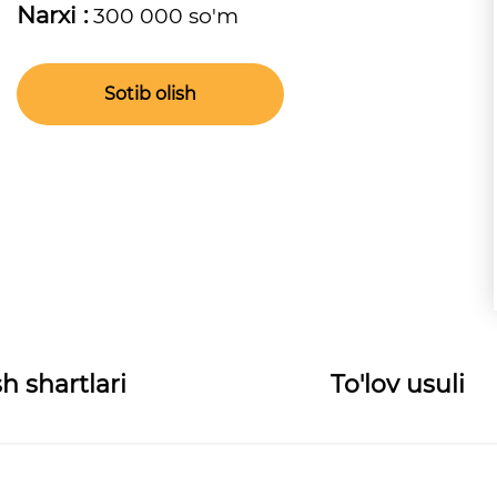
Narxi :
300 000 so'm
Sotib olish
h shartlari
To'lov usuli