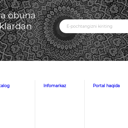
iga obuna
iklardan
talog
Infomarkaz
Portal haqida