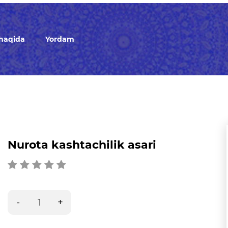
 haqida
Yordam
Nurota kashtachilik asari