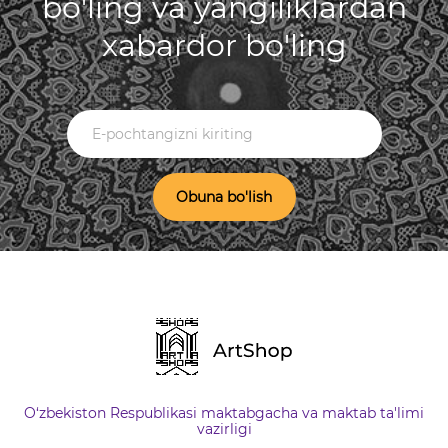
bo'ling va yangiliklardan
xabardor bo'ling
Obuna bo'lish
O‘zbekiston Respublikasi maktabgacha va maktab ta'limi
vazirligi