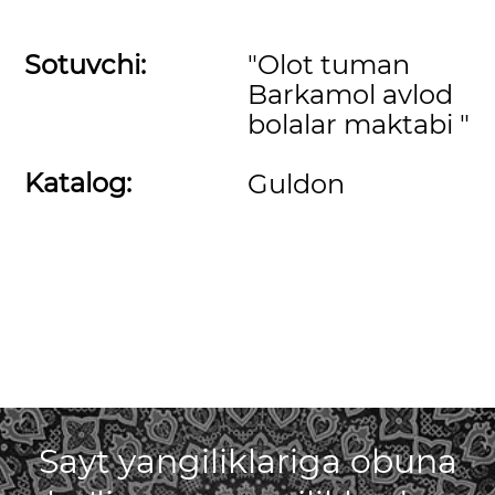
Sotuvchi:
"Olot tuman
Barkamol avlod
bolalar maktabi "
Katalog:
Guldon
Sayt yangiliklariga obuna