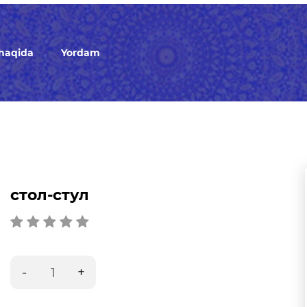
 haqida
Yordam
стол-стул