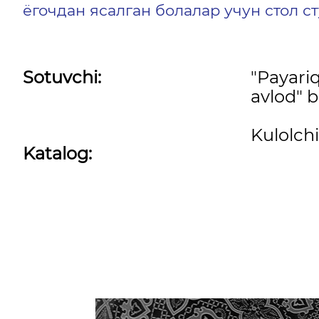
ёгочдан ясалган болалар учун стол с
Sotuvchi:
"Payari
avlod" b
Kulolchi
Katalog: