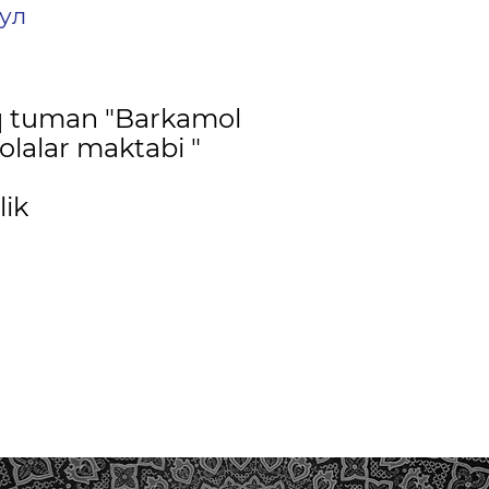
тул
q tuman "Barkamol
olalar maktabi "
lik