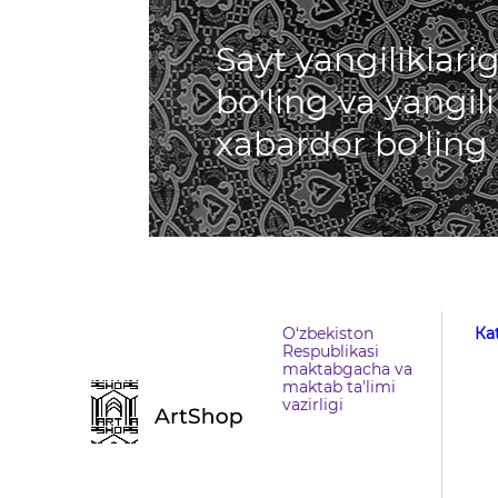
Sayt yangiliklar
bo'ling va yangil
xabardor bo'ling
O‘zbekiston
Кa
Respublikasi
maktabgacha va
maktab ta'limi
vazirligi