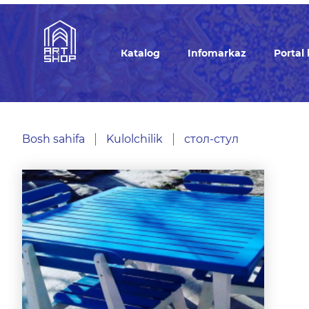
Кatalog
Infomarkaz
Portal
Bosh sahifa
Kulolchilik
стол-стул