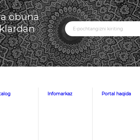
iga obuna
iklardan
talog
Infomarkaz
Portal haqida