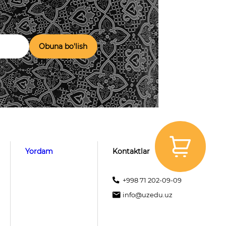
Obuna bo'lish
Yordam
Kontaktlar
+998 71 202-09-09
info@uzedu.uz