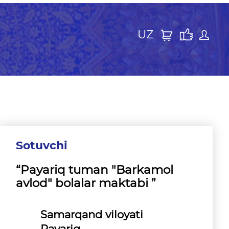
UZ
Sotuvchi
“Payariq tuman "Barkamol
avlod" bolalar maktabi ”
Samarqand viloyati
Payariq