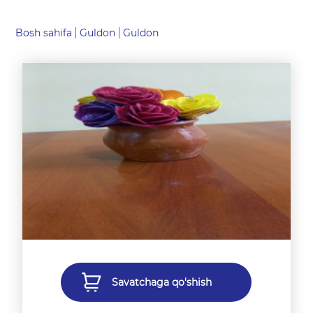
Bosh sahifa
Guldon
Guldon
Savatchaga qo'shish