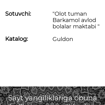
Sotuvchi:
"Olot tuman
Barkamol avlod
bolalar maktabi "
Katalog:
Guldon
Sayt yangiliklariga obuna