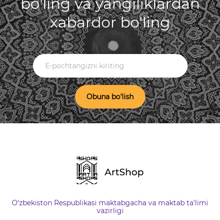
bo'ling va yangiliklardan
xabardor bo'ling
Obuna bo'lish
O‘zbekiston Respublikasi maktabgacha va maktab ta'limi
vazirligi