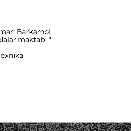
uman Barkamol
lalar maktabi "
exnika