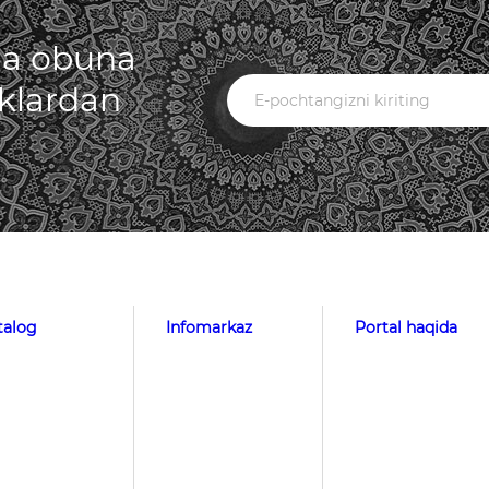
iga obuna
iklardan
talog
Infomarkaz
Portal haqida