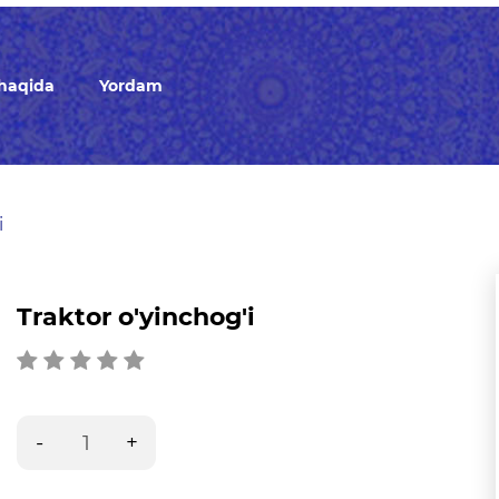
 haqida
Yordam
i
Traktor o'yinchog'i