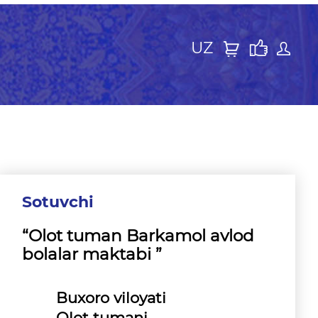
UZ
Sotuvchi
“Olot tuman Barkamol avlod
bolalar maktabi ”
Buxoro viloyati
Olot tumani