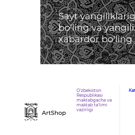
Sayt yangiliklar
bo'ling va yangil
xabardor bo'ling
O‘zbekiston
Кa
Respublikasi
maktabgacha va
maktab ta'limi
vazirligi