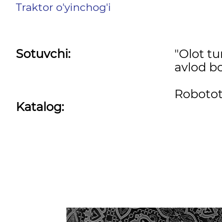
Traktor o'yinchog'i
Sotuvchi:
"Olot t
avlod bo
Robotot
Katalog: