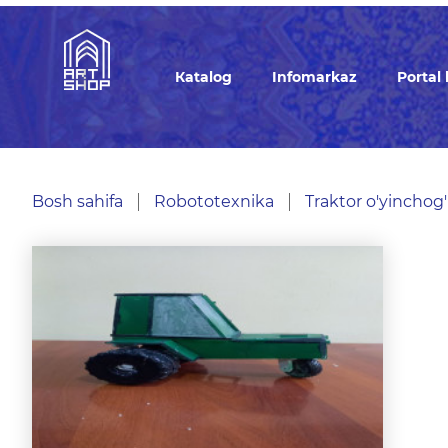
Кatalog
Infomarkaz
Portal
Bosh sahifa
Robototexnika
Traktor o'yinchog'