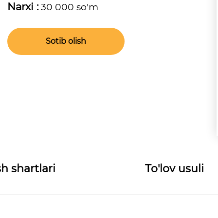
Narxi :
30 000 so'm
Sotib olish
h shartlari
To'lov usuli