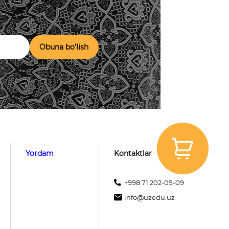
Obuna bo'lish
Yordam
Kontaktlar
+998 71 202-09-09
info@uzedu.uz