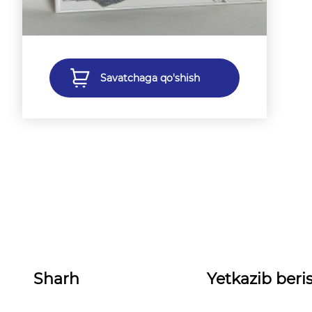
Savatchaga qo'shish
Sharh
Yetkazib beris