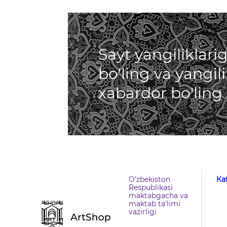
Sayt yangiliklar
bo'ling va yangil
xabardor bo'ling
O‘zbekiston
Кa
Respublikasi
maktabgacha va
maktab ta'limi
vazirligi