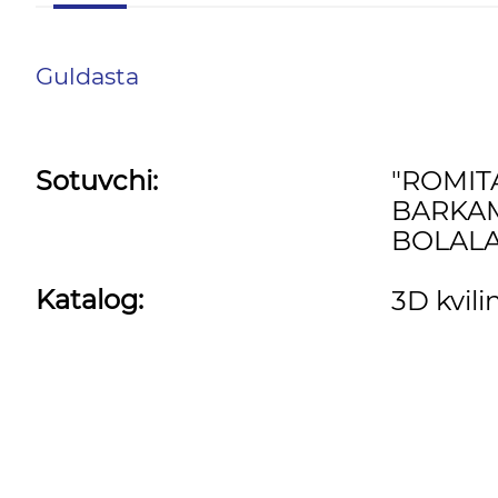
Guldasta
Sotuvchi:
"ROMI
BARKA
BOLALA
Katalog:
3D kvili