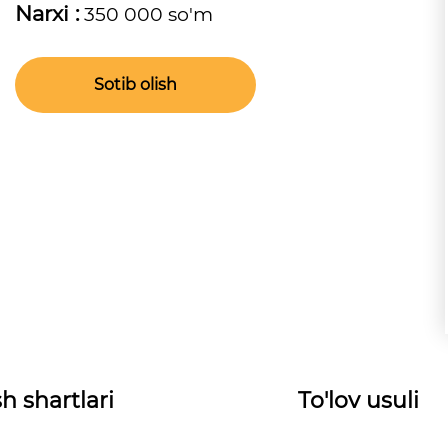
Narxi :
350 000 so'm
Sotib olish
h shartlari
To'lov usuli