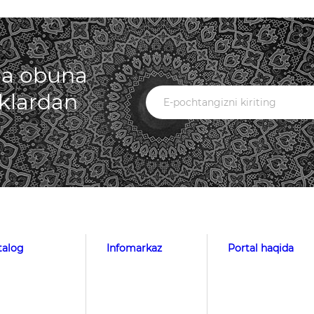
iga obuna
iklardan
talog
Infomarkaz
Portal haqida