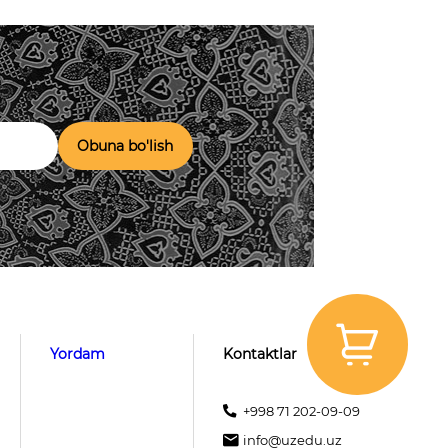
Obuna bo'lish
Yordam
Kontaktlar
+998 71 202-09-09
info@uzedu.uz