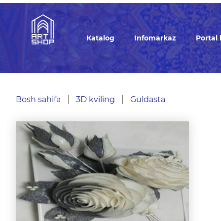
Кatalog
Infomarkaz
Portal
Bosh sahifa
3D kviling
Guldasta