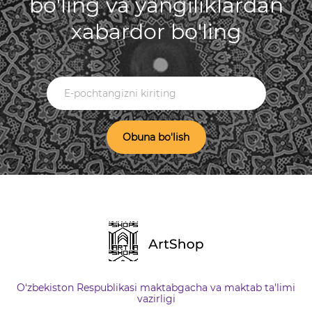
bo'ling va yangiliklardan
xabardor bo'ling
Obuna bo'lish
O‘zbekiston Respublikasi maktabgacha va maktab ta'limi
vazirligi