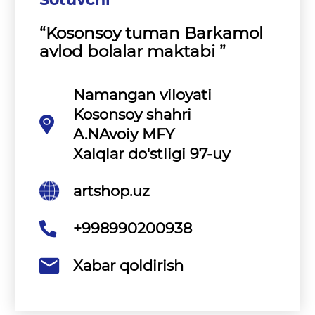
“Kosonsoy tuman Barkamol
avlod bolalar maktabi ”
Namangan viloyati
Kosonsoy shahri
A.NAvoiy MFY
Xalqlar do'stligi 97-uy
artshop.uz
+998990200938
Xabar qoldirish