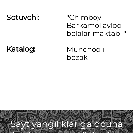
Sotuvchi:
"Chimboy
Barkamol avlod
bolalar maktabi "
Katalog:
Munchoqli
bezak
Sayt yangiliklariga obuna