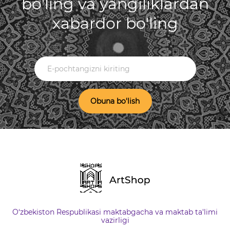
bo'ling va yangiliklardan
xabardor bo'ling
Obuna bo'lish
O‘zbekiston Respublikasi maktabgacha va maktab ta'limi
vazirligi