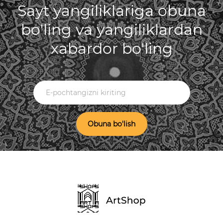
Sayt yangiliklariga obuna
bo'ling va yangiliklardan
xabardor bo'ling
Obuna bo'lish