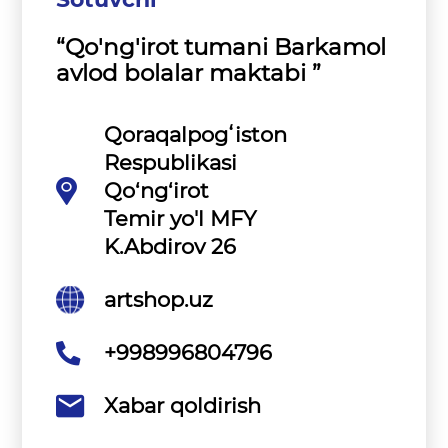
“Qo'ng'irot tumani Barkamol
avlod bolalar maktabi ”
Qoraqalpogʻiston
Respublikasi
Qo‘ng‘irot
Temir yo'l MFY
K.Abdirov 26
artshop.uz
+998996804796
Xabar qoldirish