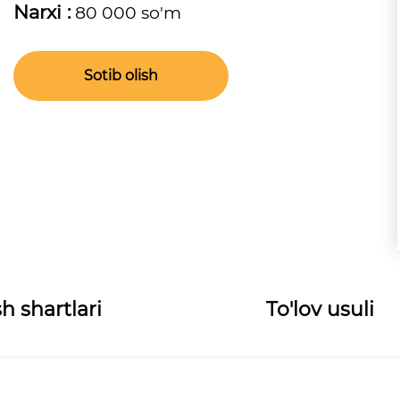
Narxi :
80 000 so'm
Sotib olish
h shartlari
To'lov usuli