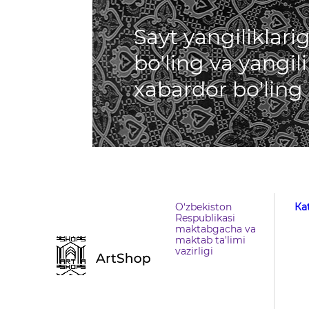
Sayt yangiliklar
bo'ling va yangil
xabardor bo'ling
O‘zbekiston
Кa
Respublikasi
maktabgacha va
maktab ta'limi
vazirligi