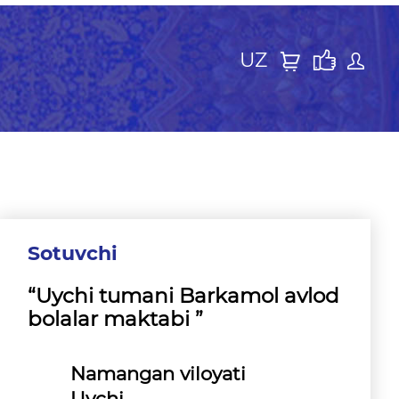
UZ
Sotuvchi
“Uychi tumani Barkamol avlod
bolalar maktabi ”
Namangan viloyati
Uychi