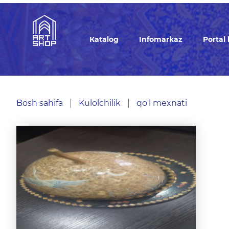
Кatalog
Infomarkaz
Portal
Bosh sahifa
Kulolchilik
qo'l mexnati