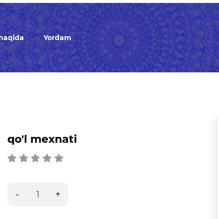
 haqida
Yordam
qo'l mexnati