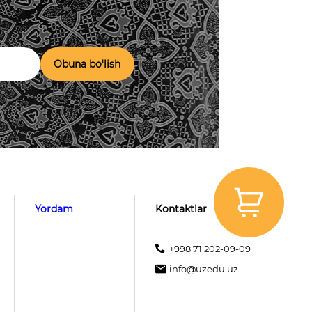
Obuna bo'lish
Yordam
Kontaktlar
+998 71 202-09-09
info@uzedu.uz