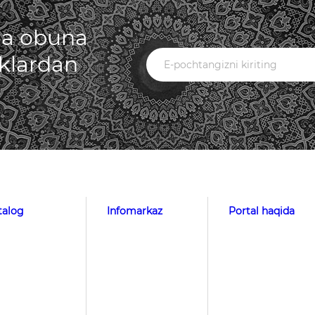
iga obuna
iklardan
talog
Infomarkaz
Portal haqida