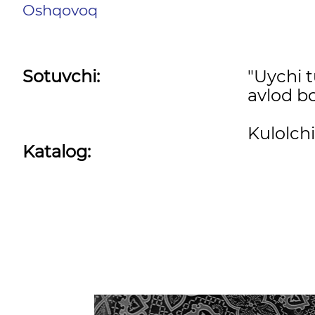
Oshqovoq
Sotuvchi:
"Uychi 
avlod bo
Kulolchi
Katalog: