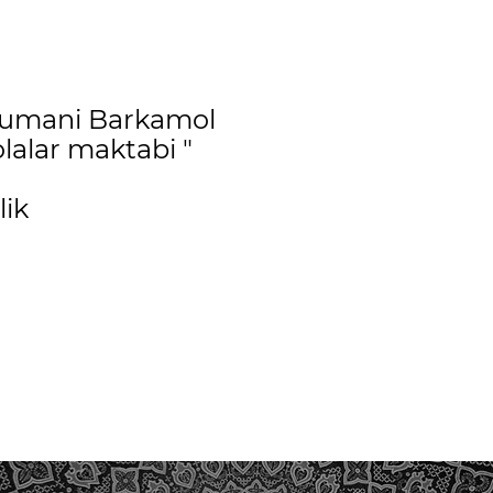
tumani Barkamol
lalar maktabi "
lik