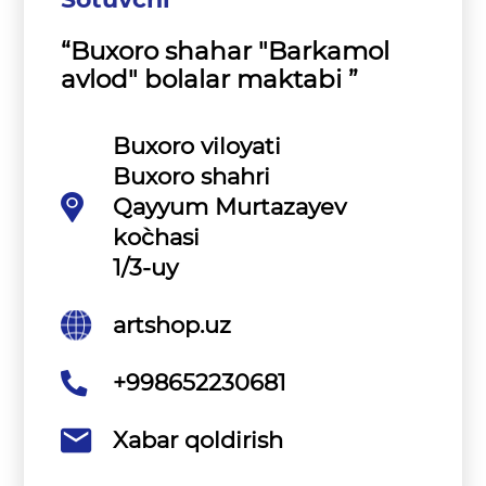
“Buxoro shahar "Barkamol
avlod" bolalar maktabi ”
Buxoro viloyati
Buxoro shahri
Qayyum Murtazayev
ko`chasi
1/3-uy
artshop.uz
+998652230681
Xabar qoldirish