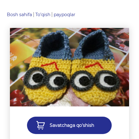
Bosh sahifa
To’qish
paypoqlar
Savatchaga qo'shish