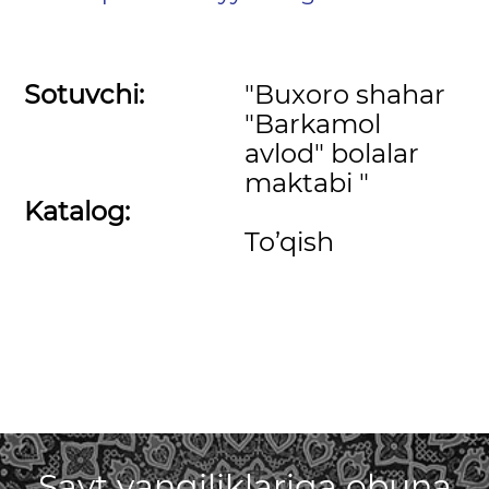
Sotuvchi:
"Buxoro shahar
"Barkamol
avlod" bolalar
maktabi "
Katalog:
To’qish
Sayt yangiliklariga obuna