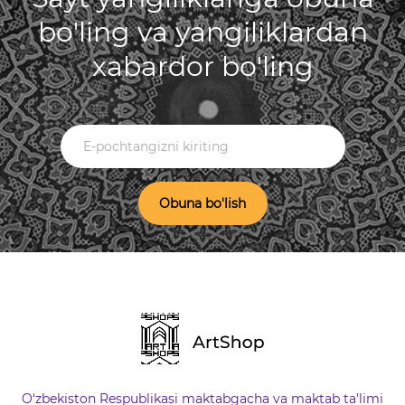
bo'ling va yangiliklardan
xabardor bo'ling
Obuna bo'lish
O‘zbekiston Respublikasi maktabgacha va maktab ta'limi