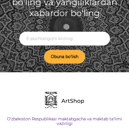
bo'ling va yangiliklardan
xabardor bo'ling
Obuna bo'lish
O‘zbekiston Respublikasi maktabgacha va maktab ta'limi
vazirligi