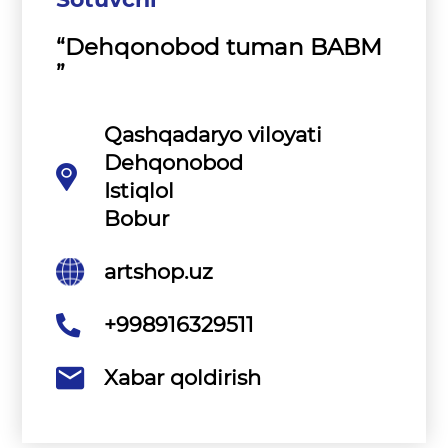
“Dehqonobod tuman BABM
”
Qashqadaryo viloyati
Dehqonobod
Istiqlol
Bobur
artshop.uz
+998916329511
Xabar qoldirish