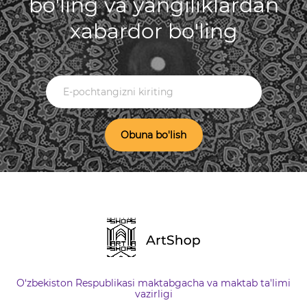
bo'ling va yangiliklardan
xabardor bo'ling
Obuna bo'lish
O‘zbekiston Respublikasi maktabgacha va maktab ta'limi
vazirligi