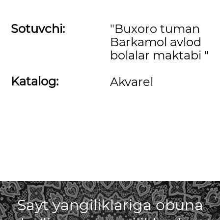
Sotuvchi:
"Buxoro tuman
Barkamol avlod
bolalar maktabi "
Katalog:
Akvarel
Sayt yangiliklariga obuna