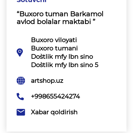
“Buxoro tuman Barkamol
avlod bolalar maktabi ”
Buxoro viloyati
Buxoro tumani
Do`stlik mfy Ibn sino
Do`stlik mfy Ibn sino 5
artshop.uz
+998655424274
Xabar qoldirish