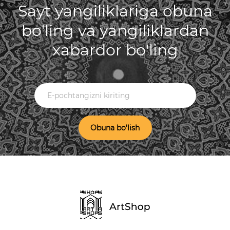
Sayt yangiliklariga obuna
bo'ling va yangiliklardan
xabardor bo'ling
Obuna bo'lish