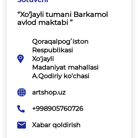
“Xo`'jayli tumani Barkamol
avlod maktabi ”
Qoraqalpogʻiston
Respublikasi
Xo‘jayli
Madaniyat mahallasi
A.Qodiriy ko'chasi
artshop.uz
+998905760726
Xabar qoldirish