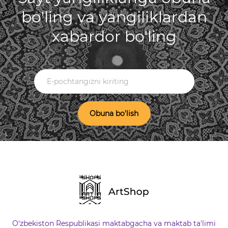
bo'ling va yangiliklardan
xabardor bo'ling
Obuna bo'lish
O‘zbekiston Respublikasi maktabgacha va maktab ta'limi