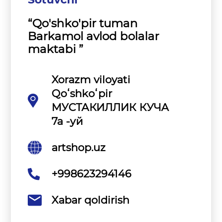
“Qo'shko'pir tuman
Barkamol avlod bolalar
maktabi ”
Xorazm viloyati
Qoʻshkoʻpir
МУСТАКИЛЛИК КУЧА
7а -уй
artshop.uz
+998623294146
Xabar qoldirish