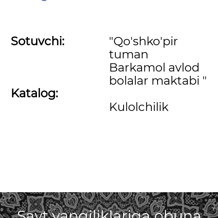
Sotuvchi:
"Qo'shko'pir
tuman
Barkamol avlod
bolalar maktabi "
Katalog:
Kulolchilik
Sayt yangiliklariga obuna